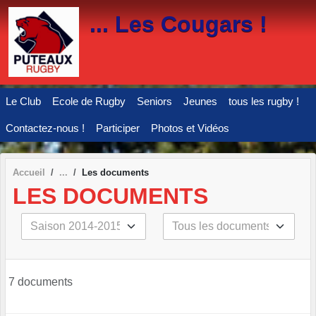
Panneau de gestion des cookies
... Les Cougars !
Le Club
Ecole de Rugby
Seniors
Jeunes
tous les rugby !
Contactez-nous !
Participer
Photos et Vidéos
Accueil
Les documents
LES DOCUMENTS
7 documents