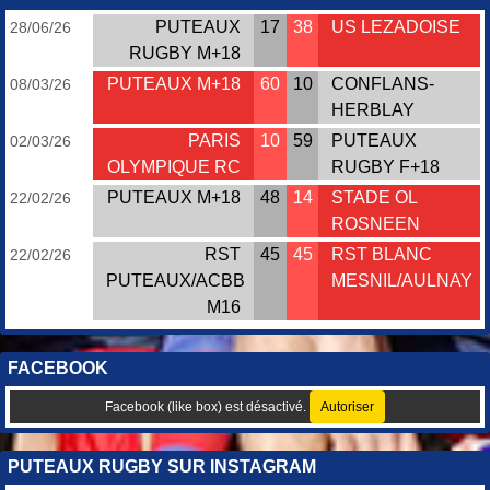
PUTEAUX
17
38
US LEZADOISE
28/06/26
RUGBY M+18
PUTEAUX M+18
60
10
CONFLANS-
08/03/26
HERBLAY
PARIS
10
59
PUTEAUX
02/03/26
OLYMPIQUE RC
RUGBY F+18
PUTEAUX M+18
48
14
STADE OL
22/02/26
ROSNEEN
RST
45
45
RST BLANC
22/02/26
PUTEAUX/ACBB
MESNIL/AULNAY
M16
FACEBOOK
Facebook (like box) est désactivé.
Autoriser
PUTEAUX RUGBY SUR INSTAGRAM