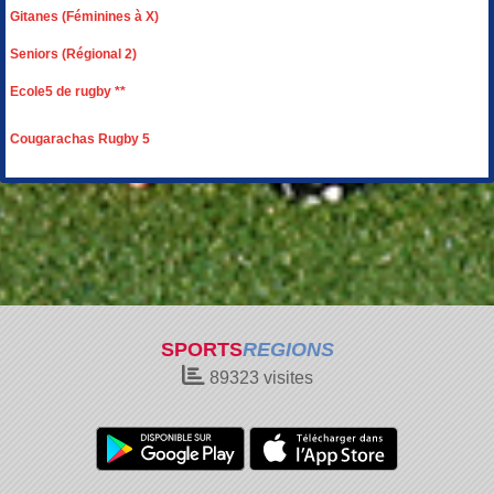
Gitanes (Féminines à X)
Seniors (Régional 2)
Ecole5 de rugby **
Cougarachas Rugby 5
SPORTS
REGIONS
89323
visites